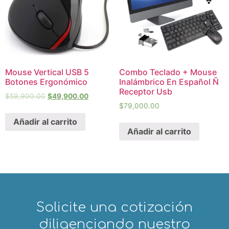
Mouse Vertical USB 5
Combo Teclado + Mouse
Botones Ergonómico
Inalámbrico En Español Ñ
Receptor Usb
$
59,900.00
$
49,900.00
$
79,000.00
Añadir al carrito
Añadir al carrito
Solicite una cotización
diligenciando nuestro