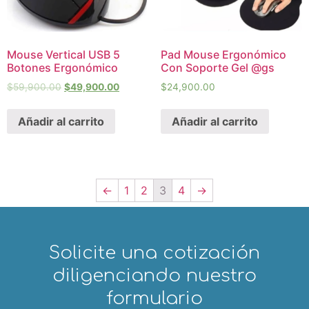
Mouse Vertical USB 5
Pad Mouse Ergonómico
Botones Ergonómico
Con Soporte Gel @gs
$
59,900.00
$
49,900.00
$
24,900.00
Añadir al carrito
Añadir al carrito
←
1
2
3
4
→
Solicite una cotización
diligenciando nuestro
formulario